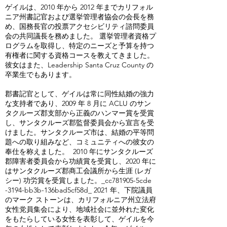
ゲイルは、2010 年から 2012 年までカリフォル
ニア州書記官および選挙管理者協会の会長を務
め、国務長官の投票アクセシビリティ諮問委員
会の共同議長を務めました。 選挙管理者資格プ
ログラムを取得し、特定のニーズと予算を持つ
有権者に関する資格コースを教えてきました。
彼女はまた、Leadership Santa Cruz County の
卒業生でもあります。
郡書記官として、ゲイルは常に同性結婚の強力
な支持者であり、2009 年 8 月に ACLU のサン
タクルーズ郡支部から正義のハンマー賞を受賞
し、サンタクルーズ郡監督委員会から宣言を受
けました。サンタクルーズ市は、結婚の平等問
題への取り組みなど、コミュニティへの彼女の
奉仕を称えました。 2010 年にサンタクルーズ
郡障害者委員会から功績賞を受賞し、2020 年に
はサンタクルーズ郡商工会議所から生涯 (レガ
シー) 功労賞を受賞しました。_cc781905-5cde
-3194-bb3b-136bad5cf58d_ 2021 年、下院議員
のマーク ストーンは、カリフォルニア州立法府
女性党員集会により、地域社会に並外れた変化
をもたらしている女性を表彰して、ゲイルを今