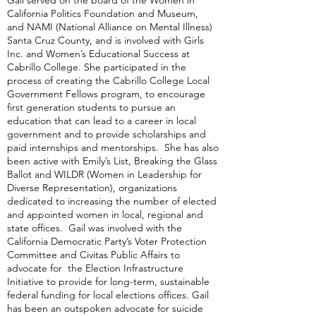
Gail served on the board of the
Women in
California Politics Foundation and Museum,
and
NAMI (National Alliance on Mental Illness)
Santa Cruz County, and is involved with Girls
Inc. and Women’s Educational Success at
Cabrillo College. She participated in the
process of creating the Cabrillo College Local
Government Fellows program, to encourage
first generation students to pursue an
education that can lead to a career in local
government and to provide scholarships and
paid internships and mentorships. She has also
been active with Emily’s List, Breaking the Glass
Ballot and WILDR (Women in Leadership for
Diverse Representation), organizations
dedicated to increasing the number of elected
and appointed women in local, regional and
state offices. Gail was involved with the
California Democratic Party’s Voter Protection
Committee and Civitas Public Affairs to
advocate for the Election Infrastructure
Initiative to provide for long-term, sustainable
federal funding for local elections offices. Gail
has been an outspoken advocate for suicide