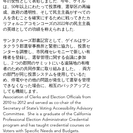
年の女性として表彰しました. 今年、ゲイル
は、50年以上にわたって投票権、選挙区の再編
成、政府の透明性、そして民主主義がすべての
人を含むことを確実にするために戦ってきたカ
リフォルニアコモンコーズの2022年の民主主義
の英雄としての功績を称えられました.
サンタクルーズ郡書記官として、ゲイルはサン
タクララ郡選挙事務所と緊密に協力し、投票セ
ンターを調整し、市民権セレモニーで新しい有
権者を登録し、選挙管理に関する会議に参加
し、2 つの郡間のサミットにいる遠隔地の有権
者のための共同作業に取り組みました。 . 両方
の部門が同じ投票システムを使用しているた
め、停電やその他の問題が発生して選挙を管理
できなくなった場合に、相互のバックアップと
しても機能します。
Association of Clerks and Election Officials from
2010 to 2012 and served as co-chair of the
Secretary of State’s Voting Accessibility Advisory
Committee. She is a graduate of the California
Professional Election Administrator Credential
program and has taught credential courses on
Voters with Specific Needs and Budgets.