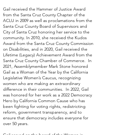
Gail received the Hammer of Justice Award
from the Santa Cruz County Chapter of the
ACLU in 2009 as well as proclamations from the
Santa Cruz County Board of Supervisors and
City of Santa Cruz honoring her service to the
community. In 2010, she received the Kudos
Award from the Santa Cruz County Commission
on Disabilities, and in 2020, Gail received the
Lifetime (Legacy) Achievement Award from the
Santa Cruz County Chamber of Commerce. In
2021, Assemblymember Mark Stone honored
Gail as a Woman of the Year by the California
Legislative Women’s Caucus, recognizing
women who are making an extraordinary
difference in their communities. In 2022, Gail
was honored for her work as a 2022 Democracy
Hero by California Common Cause who has
been fighting for voting rights, redistricting
reform, government transparency, and to
ensure that democracy includes everyone for
over 50 years.