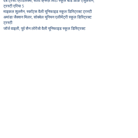
देब ट्रेसी-प्राउलक्स, सांता क्रूज़ सिटी स्कूल बोर्ड ऑफ़ एजुकेशन,
ट्रस्टी एरिया 5
माइकल शुलमैन, स्कॉट्स वैली यूनिफाइड स्कूल डिस्ट्रिक्ट ट्रस्टी
अमांडा जैक्सन मिलर, सोक्वेल यूनियन एलीमेंट्री स्कूल डिस्ट्रिक्ट
ट्रस्टी
जॉर्ज वाइली, पूर्व सैन लोरेंजो वैली यूनिफाइड स्कूल डिस्ट्रिक्ट
रीड गेइसरेइटर, सांता क्रूज़ पोर्ट डिस्ट्रिक्ट ट्रस्टी
स्टीवन रीड,
सांता क्रूज़ पोर्ट डिस्ट्रिक्ट ट्रस्टी
जॉन Varela, सांता क्लारा घाटी जल जिला ट्रस्टी, जिला 1
बारबरा कीगन, सांता क्लारा वैली वाटर डिस्ट्रिक्ट ट्रस्टी, डिस्ट्रिक्ट
2
लिंडा लेज़ोटे, सांता क्लारा वैली वाटर डिस्ट्रिक्ट ट्रस्टी, डिस्ट्रिक्ट
4
हेलेन चैपमैन, सांता क्लारा वैली ओपन स्पेस अथॉरिटी, एरिया 3
मार्गरेट ब्रूस, पूर्व सैन लोरेंजो वैली वाटर डिस्ट्रिक्ट बोर्ड ट्रस्टी
समुदाय नेता
*शीर्षक केवल पहचान के उद्देश्य से
एलेन एल्ड्रिज
रोज़मेरी एंडरसन
एलिसन एंड्रयूज
जेफरी अर्ल्ट, सांता क्रूज़ काउंटी मेंटल_सीसी781905-5cde-