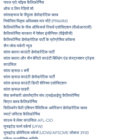
नारल प्रो-चॉइस कैलिफ़ोर्निया
ऑफ द लिप रेडियो शो
सांताक्रूज के पीपुल्स डेमोक्रेटिक क्लब
नियोजित पितृत्व अधिवक्ता मार मोंटे (PPAMM)
कैलिफोर्निया के पीस ऑफिसर्स रिसर्च एसोसिएशन (पीओआरएसी)
कैलिफोर्निया सरकार में पेशेवर इंजीनियर (पीईसीजी)
कैलिफोर्निया डेमोक्रेटिक पार्टी के प्रोग्रेसिव कॉकस
सैन जोस मर्करी न्यूज
सांता क्लारा काउंटी डेमोक्रेटिक पार्टी
सांता क्लारा और सैन बेनिटो काउंटी बिल्डिंग एंड कंस्ट्रक्शन ट्रेड्स
काउंसिल
सांता क्रूज़ 4 बर्नी
सांता क्रूज़ काउंटी डेमोक्रेटिक पार्टी
सांता क्रूज़ काउंटी डिप्टी शेरिफ्स एसोसिएशन
सांता क्रूज़ प्रहरी
सेवा कर्मचारी अंतर्राष्ट्रीय संघ (एसईआईयू) कैलिफोर्निया
सिएरा क्लब कैलिफ़ोर्निया
सिलिकॉन वैली एशियन पैसिफिक अमेरिकन डेमोक्रेटिक क्लब
स्मार्ट जस्टिस कैलिफ़ोर्निया
साउथ बे लेबर काउंसिल AFL-CIO
यूनाइटेड फार्म वर्कर्स (UFW)
यूनाइटेड डोमेस्टिक वर्कर्स (UDW)/AFSCME लोकल 3930
महिला राजनीतिक समिति