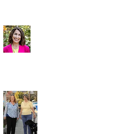
विधानसभा, सीनेट और संवैधानिक कार्यालयों में लोकतांत्रिक महिलाएं नेता हैं
और हम महिलाओं और बच्चों के जीवन को बेहतर बनाने वाले कानूनों और
मुद्दों को आगे बढ़ाना जारी रखते हैं। हम एक बेहतर कैलिफ़ोर्निया के लिए
सहयोगी रूप से काम करते हैं और हमें उम्मीद है कि [गेल} 28वें विधानसभा
जिले का प्रतिनिधित्व करके हमारे रैंक में शामिल होंगे।
&quot;
कैलिफोर्निया डेमोक्रेटिक लेजिस्लेटिव वीमेन्स कॉकस
&quot;सार्वजनिक सेवा के लिए गेल
पेलरिन की प्रतिबद्धता वास्तव में
उत्कृष्ट है। आत्महत्या की रोकथाम
और मानसिक रूप से जरूरतमंद लोगों
को संसाधन उपलब्ध कराने में उनके
काम से।
अपने समुदाय में महिलाओं और लड़कियों की आवाज उठाने के अपने प्रबल
प्रयासों के लिए स्वास्थ्य सेवा के लिए, गेल ने दिखाया है कि वह वह आवाज है
जिसकी विधानसभा जिला 28 के लोगों को जरूरत है और जिसके लायक हैं।
इसलिए मुझे राज्य विधानसभा के लिए गेल का समर्थन करने पर गर्व है, इसलिए
हम K-12 छात्रों के लिए मानसिक और व्यवहारिक स्वास्थ्य सेवाओं की खरीद,
हमारे पड़ोस को बच्चों और परिवारों के लिए बेहतर बनाने जैसे मुद्दों पर भागीदार
बन सकते हैं।
&quot;
सुसान एलेनबर्ग
,
सांता क्लारा काउंटी पर्यवेक्षक, जिला 4
&quot;मैंने गेल के साथ कई
वर्षों तक सांता क्रूज़ काउंटी
वोटिंग एक्सेसिबिलिटी
एडवाइजरी कमेटी के सदस्य
और कई चुनावी चक्रों के
दौरान एक स्वयंसेवक के रूप में
काम किया है। उनका जुनून,
उत्साह सबसे अलग है,