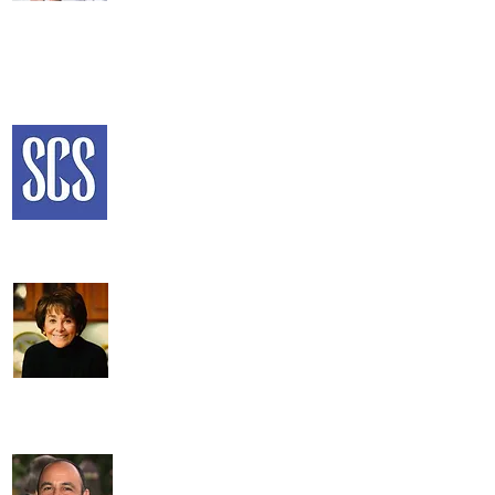
और विधायिका के लिए महान अनुभव और शिक्षा और बच्चों के लिए योद्धा
होंगे जो सांताक्रूज के योग्य हैं और कैलिफोर्निया की जरूरत है। गेल
प्रीस्कूल से के-12 तक और उच्च शिक्षा तक सभी बच्चों और उनकी शिक्षा
के लिए संघर्ष करेंगे। और जब विधायिका में इस अद्भुत क्षेत्र का
प्रतिनिधित्व करने के लिए एक महिला को भेजने की बात आती है तो
सांताक्रूज और सांता क्लारा काउंटी अतिदेय हैं।&quot;
डेलेन ईस्टिन,
सार्वजनिक निर्देश के पूर्व कैलिफोर्निया राज्य अधीक्षक
&quot;जिला 28 विधानसभा सदस्य को तट, पहाड़ों,
शहरी क्षेत्रों और कृषि भूमि को शामिल करते हुए एक
विविध क्षेत्र का प्रतिनिधित्व करना होगा। एक लंबा
आदेश। पेलेरिन ऐसा कर सकता है - और दिखाया है
कि वह एक है
राज्य के संगठनों और एजेंसियों के साथ काम करने के अनुभव के साथ-साथ
मतदान के अधिकार, राज्य के मानसिक स्वास्थ्य संकट, लिंग समानता में निष्पक्ष
और स्वतंत्र नेता।&quot;
सांता क्रूज़ प्रहरी
&quot;कैलिफोर्निया राज्य विधानसभा में हमारा
प्रतिनिधित्व करने के लिए गेल पेलेरिन का समर्थन
करने पर मुझे गर्व है। हमारी पवित्र मतदान
प्रणाली के उनके वर्षों के शानदार नेतृत्व और
वास्तव में काम करने के उनके अनुभव के साथ
राज्य विधायिका, बड़ी चुनौतियों के इस समय में हम इस महिला की आवाज के साथ
अच्छे हाथों में रहेंगे। कृपया 7 जून को विधानसभा के लिए गेल पेलेरिन का समर्थन
करने में मेरे साथ शामिल हों।&quot;
अन्ना ईशू,
हमें प्रतिनिधि
&quot;मैं राज्य विधानसभा के लिए गेल पेलेरिन
का समर्थन करने के लिए सम्मानित महसूस कर
रहा हूं। विधानसभा के लिए उनके पिछले काम