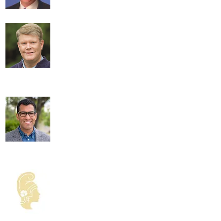
डेव कॉर्टिस
,
कैलिफोर्निया राज्य सीनेट
&quot;ऐसे समय में जब लोकतंत्र पर
सचमुच हमला हो रहा है, मैं किसी अन्य व्यक्ति
के बारे में नहीं सोच सकता जो हमारे लोकतंत्र
के लिए लड़ने और मतदान के अधिकारों की
रक्षा के लिए अधिक योग्य या अधिक तैयार है।
उसके पास है
अनुभव, अखंडता और नेतृत्व कौशल जमीन पर दौड़ने के लिए और मैं यह देखने के
लिए इंतजार नहीं कर सकता कि वह राज्य विधानसभा में क्या हासिल करेगी। ”
मार्क स्टोन
,
कैलिफोर्निया राज्य विधानसभा सदस्य
&quot;गेल पेलरिन एक उत्कृष्ट, परिणाम
संचालित लोक सेवक हैं। हम गेल को
सांताक्रूज और सांता क्लारा क्षेत्र के लिए
एक उग्र अधिवक्ता होने के लिए भरोसा कर
सकते हैं। मुझे गेल का समर्थन करने और
आग्रह करने पर गर्व है
राज्य विधानसभा के लिए उनके अभियान का समर्थन करने के लिए मतदाता।
”
रॉबर्ट रिवास
,
कैलिफोर्निया राज्य विधानसभा सदस्य
&quot;यद्यपि
हमारे पास अभी भी लैंगिक
समानता की कमी है, हम उम्मीद करते हैं
कि हम महिलाओं की तरह [गेल] के साथ
अपना प्रतिनिधित्व बढ़ाना जारी रखेंगे।
28 वीं विधानसभा जिले में समुदायों की
जरूरत है
[उसकी] सशक्त आवाज सैक्रामेंटो में उनका प्रतिनिधित्व करने के लिए।