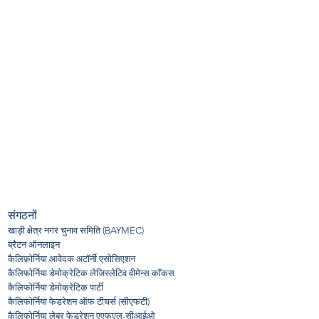
136bad5cf58d_ उन्होंने वर्षों के दौरान और विशेष रूप से महामारी के दौरान
मेरे विभाग के साथ मिलकर काम किया।&quot;
केविन बॉलिंग
संगठनों
खाड़ी क्षेत्र नगर चुनाव समिति (BAYMEC)
ब्रैटन ऑनलाइन
​कैलिफ़ोर्निया आवेदक अटॉर्नी एसोसिएशन
कैलिफोर्निया डेमोक्रेटिक लेजिस्लेटिव वीमेन्स कॉकस
कैलिफोर्निया डेमोक्रेटिक पार्टी
कैलिफोर्निया फेडरेशन ऑफ टीचर्स (सीएफटी)
कैलिफोर्निया लेबर फेडरेशन एएफएल-सीआईओ