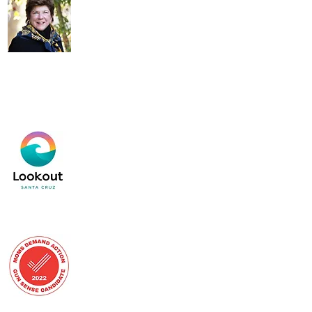
गेल पेलेरिन का उत्साहपूर्वक समर्थन करना मेरे
लिए सम्मान की बात है। गेल कई प्रतिभाओं, एक
अद्भुत कार्य नैतिकता, एक पीतल की रीढ़ लाएगा।
और विधायिका के लिए महान अनुभव और शिक्षा और बच्चों के लिए योद्धा होंगे जो
सांताक्रूज के योग्य हैं और कैलिफोर्निया की जरूरत है। गेल प्रीस्कूल से के-12
तक और उच्च शिक्षा तक सभी बच्चों और उनकी शिक्षा के लिए संघर्ष करेंगे। और
जब विधायिका में इस अद्भुत क्षेत्र का प्रतिनिधित्व करने के लिए एक महिला को
भेजने की बात आती है तो सांताक्रूज और सांता क्लारा काउंटी अतिदेय हैं।
&quot;
डेलेन ईस्टिन,
सार्वजनिक निर्देश के पूर्व कैलिफोर्निया राज्य अधीक्षक
&quot;जिला 28 विधानसभा सदस्य को तट, पहाड़ों,
शहरी क्षेत्रों और कृषि भूमि को शामिल करते हुए एक
विविध क्षेत्र का प्रतिनिधित्व करना होगा। एक लंबा
आदेश। पेलेरिन ऐसा कर सकता है - और दिखाया है
कि वह एक है
राज्य के संगठनों और एजेंसियों के साथ काम करने
के अनुभव के साथ-साथ मतदान के अधिकार, राज्य
के मानसिक स्वास्थ्य संकट, लिंग समानता में निष्पक्ष
और स्वतंत्र नेता।&quot;
सांता क्रूज़ प्रहरी
गन सेंस कैंडिडेट डिस्टिंक्शन
&quot;द मॉम्स डिमांड एक्शन गन सेंस
कैंडिडेट डिस्टिंक्शन से मतदाताओं को पता
चलता है कि कौन सा है
उम्मीदवार खड़े होंगे
कार्यालय में चुने जाने पर बंदूक सुरक्षा के लिए। गन सेंस