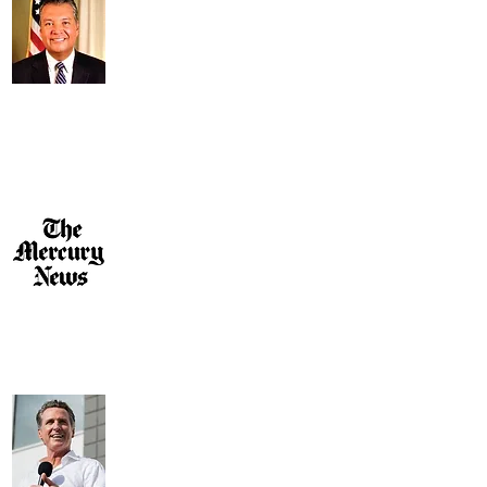
दौड़ के लिए मेरा पूरा समर्थन है। गेल सार्वजनिक
सेवा में अनुभव की एक श्रृंखला लाती है-
कैलिफोर्निया विधायिका में अपने काम से सांता के
रूप में अपने अनुभव तक।
क्रूज़ काउंटी क्लर्क। मुझे गेल को स्टेट वोटिंग एक्सेसिबिलिटी एडवाइजरी
कमेटी में नियुक्त करने पर गर्व था, और मैं उस काम के लिए आभारी हूं जो उसने
वोटिंग की पहुंच सुनिश्चित करने के लिए किया। वह सभी कैलिफ़ोर्नियावासियों के
लिए सरकार को सुलभ बनाने के लिए वही जुनून लाएगी। मुझे आशा है कि आप
28वें विधानसभा जिले के लिए गेल पेलेरिन का समर्थन करने में मेरे साथ शामिल
होंगे।&quot;
एलेक्स पाडिला,
हमें सीनेटर
&quot;पेलरिन... ऊर्जावान हैं, उनके पास
मजबूत लोगों का कौशल है और व्यापक रूप से
नेतृत्व की भूमिकाओं में अधिक महिलाओं के लिए
उनकी लंबे समय से चली आ रही वकालत के
लिए जाना जाता है। जिला 28 मतदाताओं के
लिए पेलेरिन सबसे अच्छा विकल्प है।
मतदान के अधिकार और मानसिक स्वास्थ्य पर पेलरिन की विशेषज्ञता विधानसभा
के लिए एक मूल्यवान अतिरिक्त होगी। हम 7 जून के चुनाव में उसकी अनुशंसा
करते हैं।&quot;
सैन जोस पारा समाचार
&quot;कैलिफोर्निया राज्य विधानसभा के लिए
गेल पेलेरिन का उत्साहपूर्वक समर्थन करना मेरे
लिए सम्मान की बात है। गेल कई प्रतिभाओं, एक
अद्भुत कार्य नैतिकता, एक पीतल की रीढ़ लाएगा।