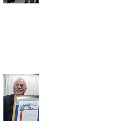
प्रतिबद्धता, निष्पक्षता और सम्मान। मैंने उसे एक राज्य सचिव के सामने खड़े होते
हुए देखा, यह कहते हुए, &quot;मैं आपको अपने विकलांग मतदाताओं को
अपमानित नहीं करने दूंगा।&quot; वह सामने आने वाली किसी भी समस्या को
हल करने में मदद करने के लिए अपने रास्ते से बाहर चली गई है। उसने वास्तव में
मुझे ऐसा महसूस कराया कि मैं मायने रखता हूं, मेरा अनुभव मायने रखता है, और
मेरी सफलता मायने रखती है। वह बहुत अच्छी और सक्रिय श्रोता हैं। इसका
मतलब है कि उसके कार्य उचित और सही थे। वह मानवता को सार्वजनिक
कार्यालय में लाती है। वह हमारे साथ हंसेगी, हमारे साथ रोएगी और सच में हमारे
लिए बल्लेबाजी करने जाएगी।
मुझे ऐसा नहीं लगता कि मैं सत्ता की ओर कदम बढ़ा
रहा हूं, लेकिन वह कार्यालय के लिए दौड़ रही हैं क्योंकि वह वास्तव में हमारे समुदाय
और यहां रहने वाले हम सभी की सेवा करना चाहती हैं।
वह हम में से एक है।
सैक्रामेंटो में हमें &quot;हम में से एक&quot; की आवश्यकता है। मैं राज्य
विधानसभा के लिए गेल पेलेरिन का दिल से और खुशी से समर्थन करता हूं।
&quot;
वेरोनिका एल्सी,
सांताक्रूज निवासी
मुझे अपने लंबे समय के सहयोगी और
मित्र, गेल पेलेरिन को जिला
28._cc781905-5cde-3194-
bb3b-136bad5cf58d में राज्य
विधानसभा के लिए उनके द्वारा चलाए
जाने का समर्थन करते हुए गर्व हो रहा
है। सांताक्रूज काउंटी के लिए
सिस्टम, I
ने देखा है कि कैसे गेल ने परिणामों को सुरक्षित और संरक्षित करते हुए खुले चुनाव
और सुलभ मतदान सुनिश्चित करने के लिए प्रौद्योगिकी का उपयोग किया। गेल
हमेशा प्रौद्योगिकी की सुरक्षा को पूरी तरह से अपनाने के साथ-साथ प्रौद्योगिकी के
शुरुआती अपनाने वाले रहे हैं।_cc781905- 5cde-3194-bb3b-